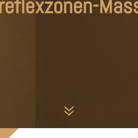
reflexzonen-Mas
7