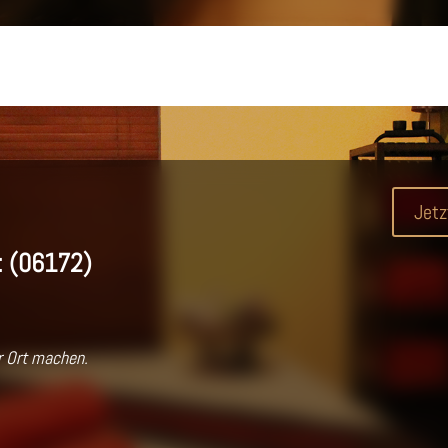
Jetz
:
(06172)
or Ort machen.